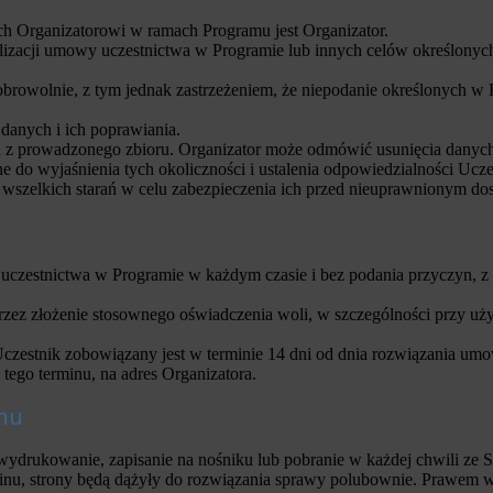
 Organizatorowi w ramach Programu jest Organizator.
lizacji umowy uczestnictwa w Programie lub innych celów określonyc
owolnie, z tym jednak zastrzeżeniem, że niepodanie określonych w 
danych i ich poprawiania.
z prowadzonego zbioru. Organizator może odmówić usunięcia danych 
 do wyjaśnienia tych okoliczności i ustalenia odpowiedzialności Ucze
 wszelkich starań w celu zabezpieczenia ich przed nieuprawnionym do
czestnictwa w Programie w każdym czasie i bez podania przyczyn, z 
ez złożenie stosownego oświadczenia woli, w szczególności przy uży
zestnik zobowiązany jest w terminie 14 dni od dnia rozwiązania um
ego terminu, na adres Organizatora.
inu
ydrukowanie, zapisanie na nośniku lub pobranie w każdej chwili ze S
inu, strony będą dążyły do rozwiązania sprawy polubownie. Prawem w