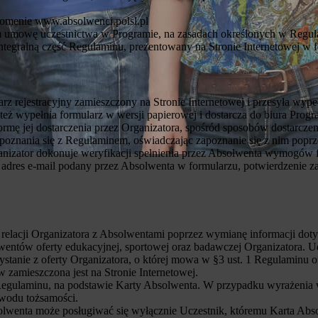
 domenie www.absolwenci.polsl.pl
em umowę uczestnictwa w Programie, na zasadach określonych w Regul
ntegralną część Regulaminu, prezentowany na Stronie Internetowej w fo
z rejestracyjny zamieszczony na Stronie Internetowej i przesyła wype
eż wypełnia formularz w wersji papierowej i dostarcza do biura Pro
rmę jej dostarczenia przez Organizatora, spośród sposobów dostarcze
poznania się z Regulaminem, oświadczając zapoznanie się z nim popr
anizator dokonuje weryfikacji spełnienia przez Absolwenta wymogów 
dres e-mail podany przez Absolwenta w formularzu, potwierdzenie z
elacji Organizatora z Absolwentami poprzez wymianę informacji dot
entów oferty edukacyjnej, sportowej oraz badawczej Organizatora. Udz
anie z oferty Organizatora, o której mowa w §3 ust. 1 Regulaminu or
w zamieszczona jest na Stronie Internetowej.
egulaminu, na podstawie Karty Absolwenta. W przypadku wyrażenia wol
wodu tożsamości.
olwenta może posługiwać się wyłącznie Uczestnik, któremu Karta Abs