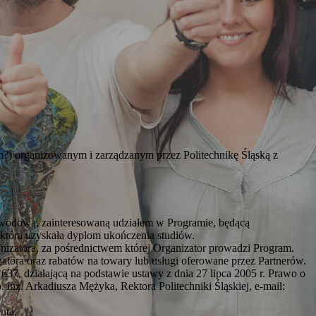
m?) organizowanym i zarządzanym przez Politechnikę Śląską z
zawodową, zainteresowaną udziałem w Programie, będącą
która uzyskała dyplom ukończenia studiów.
anizatora, za pośrednictwem której Organizator prowadzi Program.
atora oraz rabatów na towary lub usługi oferowane przez Partnerów.
7, działającą na podstawie ustawy z dnia 27 lipca 2005 r. Prawo o
 inż. Arkadiusza Mężyka, Rektora Politechniki Śląskiej, e-mail:
nta.