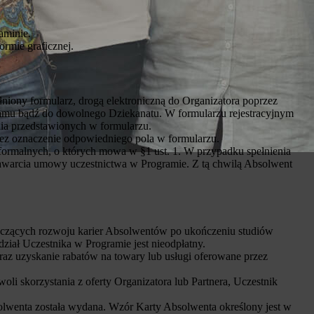
aminie.
rmie graficznej.
łniony formularz, drogą elektroniczną do Organizatora poprzez
gramu bądź do dowolnego Dziekanatu. W formularzu rejestracyjnym
nia przedstawionych w formularzu.
zez oznaczenie odpowiedniego pola w formularzu.
formalnych, o których mowa w §1 ust. 1. W przypadku spełnienia
awarcia umowy uczestnictwa w Programie. Z tą chwilą Absolwent
yczących rozwoju karier Absolwentów po ukończeniu studiów
iał Uczestnika w Programie jest nieodpłatny.
az uzyskanie rabatów na towary lub usługi oferowane przez
i skorzystania z oferty Organizatora lub Partnera, Uczestnik
olwenta została wydana. Wzór Karty Absolwenta określony jest w