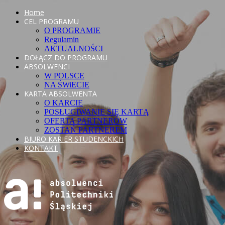
Home
CEL PROGRAMU
O PROGRAMIE
Regulamin
AKTUALNOŚCI
DOŁĄCZ DO PROGRAMU
ABSOLWENCI
W POLSCE
NA ŚWiECIE
KARTA ABSOLWENTA
O KARCIE
POSŁUGIWANIE SIĘ KARTĄ
OFERTA PARTNERÓW
ZOSTAŃ PARTNEREM
BIURO KARIER STUDENCKICH
KONTAKT