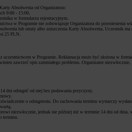
arty Absolwenta od Organizatora:
ch 9:00 - 15:00,
stnika w formularzu rejestracyjnym.
tnictwa w Programie nie zobowiązuje Organizatora do przeniesienia w
olwenta lub utraty albo zniszczenia Karty Absolwenta, Uczestnik ma 
si 25 PLN.
 uczestnictwem w Programie. Reklamacja może być złożona w formie el
ien zawrzeć opis zaistniałego problemu. Organizator niezwłocznie, lec
14 dni odstąpić od niej bez podawania przyczyny.
umowy.
oświadczenie o odstąpieniu. Do zachowania terminu wystarczy wysłan
wartą.
owi niezwłocznie, jednak nie później niż w terminie 14 dni od dnia
o terminu.