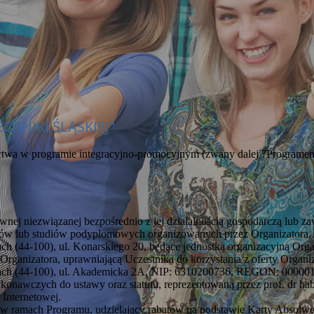
HNIKI ŚLĄSKIEJ"
nictwa w programie integracyjno-promocyjnym (zwany dalej ?Programe
wnej niezwiązanej bezpośrednio z jej działalnością gospodarczą lub 
diów lub studiów podyplomowych organizowanych przez Organizatora, 
ach (44-100), ul. Konarskiego 20, będące jednostką organizacyjną Org
rganizatora, uprawniającą Uczestnika do korzystania z oferty Organiz
icach (44-100), ul. Akademicka 2A, NIP: 6310200736, REGON: 00000163
konawczych do ustawy oraz statutu, reprezentowaną przez prof. dr hab.
 Internetowej.
r w ramach Programu, udzielający rabatów na podstawie Karty Absolwe