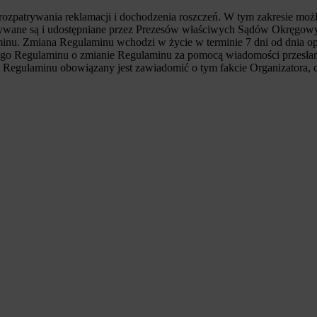
atrywania reklamacji i dochodzenia roszczeń. W tym zakresie możliwe
zywane są i udostępniane przez Prezesów właściwych Sądów Okręgow
minu. Zmiana Regulaminu wchodzi w życie w terminie 7 dni od dnia op
go Regulaminu o zmianie Regulaminu za pomocą wiadomości przesłanej
ci Regulaminu obowiązany jest zawiadomić o tym fakcie Organizatora