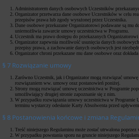
Administratorem danych osobowych Uczestników przekazanych
Organizator przetwarza dane osobowe Uczestników w celu rea
przepisów prawa lub zgody wyrażonej przez Uczestnika.
Dane osobowe przekazane Organizatorowi podawane są mu dobr
uniemożliwia zawarcie umowy uczestnictwa w Programu.
Uczestnik ma prawo dostępu do przekazanych Organizatorowi 
Organizator zapewnia możliwość usunięcia danych osobowych 
przepisy prawa, a zachowanie danych osobowych jest niezbędne
Organizator chroni przekazane mu dane osobowe oraz dokłada
§ 7 Rozwiązanie umowy
Zarówno Uczestnik, jak i Organizator mogą rozwiązać umowę u
rozwiązaniem ww. umowy oraz postanowień poniżej.
Strony mogą rozwiązać umowę uczestnictwa w Programie poprz
umożliwiający drugiej stronie zapoznanie się z nim.
W przypadku rozwiązania umowy uczestnictwa w Programie Uc
terminu wystarczy odesłanie Karty Absolwenta przed upływem t
§ 8 Postanowienia końcowe i zmiana Regulam
Treść niniejszego Regulaminu może zostać utrwalona poprzez w
W przypadku powstania sporu na gruncie niniejszego Regulam