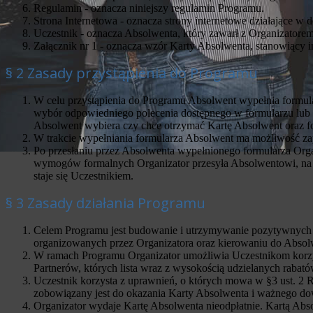
Regulamin - oznacza niniejszy regulamin Programu.
Strona Internetowa - oznacza strony internetowe działające w
Uczestnik - oznacza Absolwenta, który zawarł z Organizator
Załącznik nr 1 - oznacza wzór Karty Absolwenta, stanowiący i
§ 2 Zasady przystąpienia do Programu
W celu przystąpienia do Programu Absolwent wypełnia formular
wybór odpowiedniego polecenia dostępnego w formularzu lub t
Absolwent wybiera czy chce otrzymać Kartę Absolwent oraz fo
W trakcie wypełniania formularza Absolwent ma możliwość za
Po przesłaniu przez Absolwenta wypełnionego formularza Org
wymogów formalnych Organizator przesyła Absolwentowi, na a
staje się Uczestnikiem.
§ 3 Zasady działania Programu
Celem Programu jest budowanie i utrzymywanie pozytywnych r
organizowanych przez Organizatora oraz kierowaniu do Absolw
W ramach Programu Organizator umożliwia Uczestnikom korzyst
Partnerów, których lista wraz z wysokością udzielanych rabató
Uczestnik korzysta z uprawnień, o których mowa w §3 ust. 2 R
zobowiązany jest do okazania Karty Absolwenta i ważnego do
Organizator wydaje Kartę Absolwenta nieodpłatnie. Kartą Abs