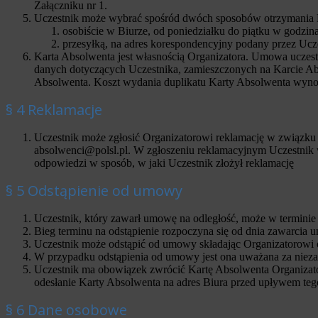
Załączniku nr 1.
Uczestnik może wybrać spośród dwóch sposobów otrzymania K
osobiście w Biurze, od poniedziałku do piątku w godzina
przesyłką, na adres korespondencyjny podany przez Ucze
Karta Absolwenta jest własnością Organizatora. Umowa uczes
danych dotyczących Uczestnika, zamieszczonych na Karcie Abs
Absolwenta. Koszt wydania duplikatu Karty Absolwenta wyno
§ 4 Reklamacje
Uczestnik może zgłosić Organizatorowi reklamację w związku z
absolwenci@polsl.pl. W zgłoszeniu reklamacyjnym Uczestnik win
odpowiedzi w sposób, w jaki Uczestnik złożył reklamację
§ 5 Odstąpienie od umowy
Uczestnik, który zawarł umowę na odległość, może w terminie 
Bieg terminu na odstąpienie rozpoczyna się od dnia zawarcia 
Uczestnik może odstąpić od umowy składając Organizatorowi 
W przypadku odstąpienia od umowy jest ona uważana za nieza
Uczestnik ma obowiązek zwrócić Kartę Absolwenta Organizator
odesłanie Karty Absolwenta na adres Biura przed upływem teg
§ 6 Dane osobowe