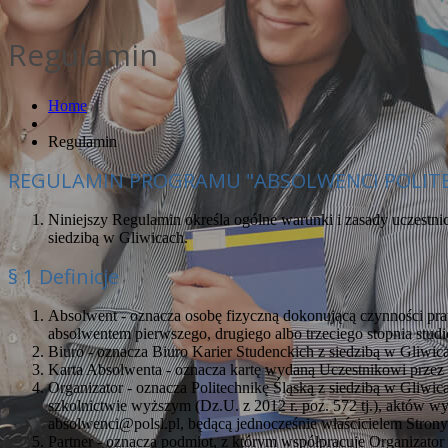
Regulamin
Home
Regulamin
REGULAMIN PROGRAMU "ABSOLWENCI POLITEC
Niniejszy Regulamin określa ogólne warunki i zasady uczest
siedzibą w Gliwicach.
§ 1 Definicje
Absolwent - oznacza osobę fizyczną dokonującą czynności pra
absolwentem pierwszego, drugiego albo trzeciego stopnia stu
Biuro - oznacza Biuro Karier Studenckich z siedzibą w Gliwic
Karta Absolwenta - oznacza kartę wydaną Uczestnikowi przez O
Organizator - oznacza Politechnikę Śląską z siedzibą w Gliw
szkolnictwie wyższym (Dz.U. z 2012 r. poz. 572 tj.), aktów wy
absolwenci@polsl.pl, będącą jednocześnie właścicielem Strony
Partner - oznacza podmiot, z którym współpracuje Organizato