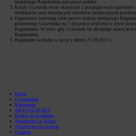
niniejszego Regulaminu jest prawo polskie.
Każdy Uczestnik może skorzystać z pozasądowych sposobów rozp
mediatorów oraz istniejących ośrodków mediacyjnych przeka
Organizator zastrzega sobie prawo zmiany niniejszego Regula
poinformuje Uczestnika na 7 dni przed wejściem w życie nowe
Regulaminu. W razie, gdy Uczestnik nie akceptuje nowej treś
Regulaminu.
Regulamin wchodzi w życie z dniem 27.09.2015 r.
MAPA STRONY
Home
O programie
Regulamin
AKTUALNOŚCI
Dołącz do programu
Absolwenci w Polsce
Absolwenci na świecie
O karcie