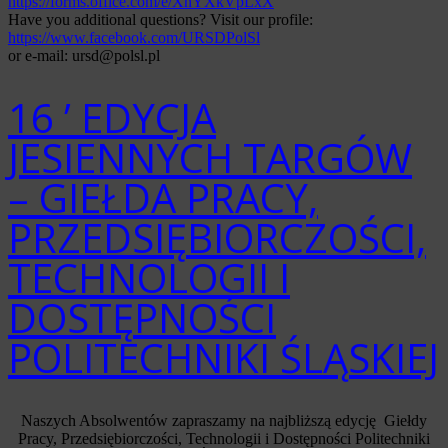
https://forms.office.com/e/XnYXkVpLxX
Have you additional questions? Visit our profile:
https://www.facebook.com/URSDPolSl
or e-mail: ursd@polsl.pl
16 ’ EDYCJA
JESIENNYCH TARGÓW
– GIEŁDA PRACY,
PRZEDSIĘBIORCZOŚCI,
TECHNOLOGII I
DOSTĘPNOŚCI
POLITECHNIKI ŚLĄSKIEJ
Naszych Absolwentów zapraszamy na najbliższą edycję Giełdy
Pracy, Przedsiębiorczości, Technologii i Dostępności Politechniki