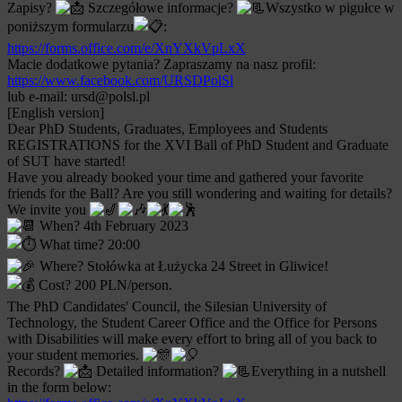
Zapisy?
Szczegółowe informacje?
Wszystko w pigułce w
poniższym formularzu
:
https://forms.office.com/e/XnYXkVpLxX
Macie dodatkowe pytania? Zapraszamy na nasz profil:
https://www.facebook.com/URSDPolSl
lub e-mail: ursd@polsl.pl
[English version]
Dear PhD Students, Graduates, Employees and Students
REGISTRATIONS for the XVI Ball of PhD Student and Graduate
of SUT have started!
Have you already booked your time and gathered your favorite
friends for the Ball? Are you still wondering and waiting for details?
We invite you
When? 4th February 2023
What time? 20:00
Where? Stołówka at Łużycka 24 Street in Gliwice!
Cost? 200 PLN/person.
The PhD Candidates' Council, the Silesian University of
Technology, the Student Career Office and the Office for Persons
with Disabilities will make every effort to bring all of you back to
your student memories.
Records?
Detailed information?
Everything in a nutshell
in the form below: