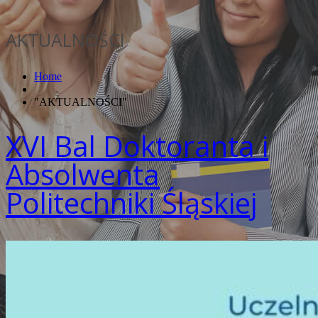
AKTUALNOŚCI
Home
"AKTUALNOŚCI"
XVI Bal Doktoranta i
Absolwenta
Politechniki Śląskiej