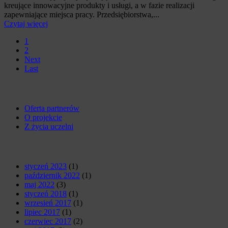
kreujące innowacyjne produkty i usługi, a w fazie realizacji
zapewniające miejsca pracy. Przedsiębiorstwa,...
Czytaj więcej
1
2
Next
Last
Kategorie
Oferta partnerów
O projekcie
Z życia uczelni
ARCHIWUM
styczeń 2023
(1)
październik 2022
(1)
maj 2022
(3)
styczeń 2018
(1)
wrzesień 2017
(1)
lipiec 2017
(1)
czerwiec 2017
(2)