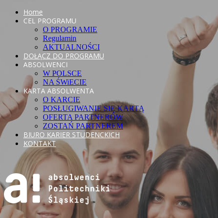
Home
CEL PROGRAMU
O PROGRAMIE
Regulamin
AKTUALNOŚCI
DOŁĄCZ DO PROGRAMU
ABSOLWENCI
W POLSCE
NA ŚWiECIE
KARTA ABSOLWENTA
O KARCIE
POSŁUGIWANIE SIĘ KARTĄ
OFERTA PARTNERÓW
ZOSTAŃ PARTNEREM
BIURO KARIER STUDENCKICH
KONTAKT