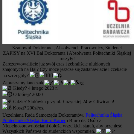
Szanowni Doktoranci, Absolwenci, Pracownicy, Studenci
ZAPISY na XVI Bal Doktoranta i Absolwenta Politechniki Śląskiej
ruszyły!
Zarezerwowaliście już swój czas i zebraliście ulubionych
znajomych na Bal? Czy może jeszcze się zastanawiacie i czekacie
na szczegóły?
Zapraszamy tanecznie
Kiedy? 4 lutego 2023 r.
O której? 20:00
Gdzie? Stołówka przy ul. Łużyckiej 24 w Gliwicach!
Koszt? 200zł/os.
Uczelniana Rada Samorządu Doktorantów,
Politechnika Śląska
,
Politechnika Śląska, Biuro Karier
i Biuro ds. Osób z
Niepełnosprawnościami dołożą wszelkich starań, aby przenieść
Wszystkich Państwa do studenckich wspomnień.