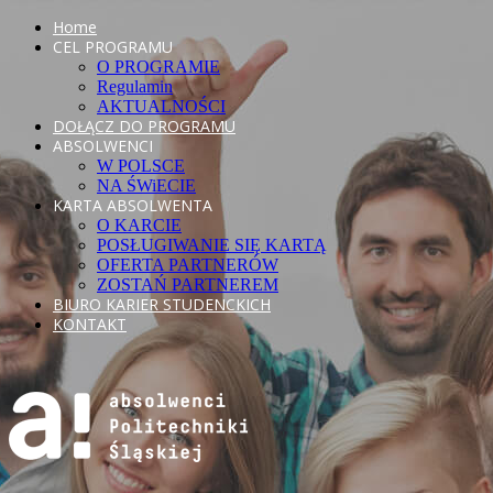
Home
CEL PROGRAMU
O PROGRAMIE
Regulamin
AKTUALNOŚCI
DOŁĄCZ DO PROGRAMU
ABSOLWENCI
W POLSCE
NA ŚWiECIE
KARTA ABSOLWENTA
O KARCIE
POSŁUGIWANIE SIĘ KARTĄ
OFERTA PARTNERÓW
ZOSTAŃ PARTNEREM
BIURO KARIER STUDENCKICH
KONTAKT