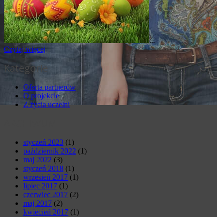
...
Czytaj więcej
Kategorie
Oferta partnerów
O projekcie
Z życia uczelni
ARCHIWUM
styczeń 2023
(1)
październik 2022
(1)
maj 2022
(3)
styczeń 2018
(1)
wrzesień 2017
(1)
lipiec 2017
(1)
czerwiec 2017
(2)
maj 2017
(2)
kwiecień 2017
(1)