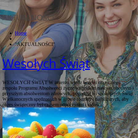
AKTUALNOŚCI
Home
"AKTUALNOŚCI"
Wesołych Świąt
WESOŁYCH ŚWIĄT W imieniu władz uczelni oraz całego
zespołu Programu Absolwenci życzę wszystkim naszym obecnym i
przyszłym absolwentom zdrowych, pogodnych i spokojnych Świąt
Wielkanocnych spędzonych w gronie rodziny i najbliższych, aby
okres świąteczny był czasem odpoczynku i radości.