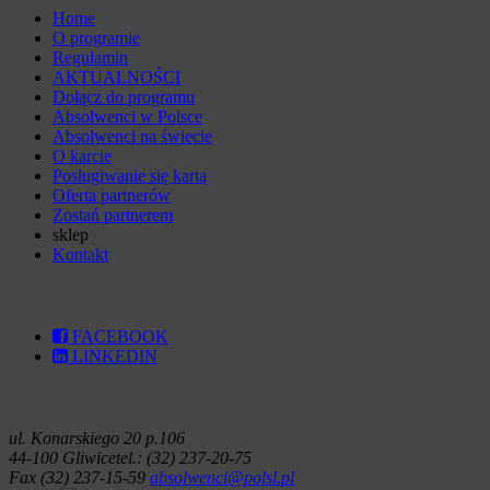
Home
O programie
Regulamin
AKTUALNOŚCI
Dołącz do programu
Absolwenci w Polsce
Absolwenci na świecie
O karcie
Posługiwanie się kartą
Oferta partnerów
Zostań partnerem
sklep
Kontakt
DOŁĄCZ DO NAS
FACEBOOK
LINKEDIN
KONTAKT
ul. Konarskiego 20 p.106
44-100 Gliwice
tel.: (32) 237-20-75
Fax (32) 237-15-59
absolwenci@polsl.pl