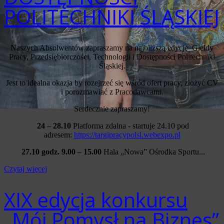
POLITECHNIKI ŚLĄSKIEJ
Naszych Absolwentów zapraszamy na najbliższą edycję Giełdy
Pracy, Przedsiębiorczości, Technologii i Dostępności Politechniki
Śląskiej.
Jest to idealna okazja by rozejrzeć się wśród ofert pracy, złożyć CV
i porozmawiać z Pracodawcami.
Serdecznie zapraszamy!
24
– 28.10
Platforma zdalna - startuje 24.10 pod
adresem:
https://targipracypolsl.webexpo.pl
27.10 godz. 9.00 – 15.00
Hala „Nowa” Ośrodka Sportu...
Czytaj więcej
XIX edycja konkursu
„Mój Pomysł na Biznes”