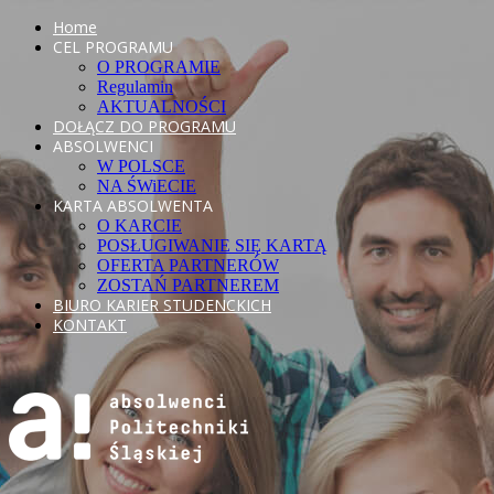
Home
CEL PROGRAMU
O PROGRAMIE
Regulamin
AKTUALNOŚCI
DOŁĄCZ DO PROGRAMU
ABSOLWENCI
W POLSCE
NA ŚWiECIE
KARTA ABSOLWENTA
O KARCIE
POSŁUGIWANIE SIĘ KARTĄ
OFERTA PARTNERÓW
ZOSTAŃ PARTNEREM
BIURO KARIER STUDENCKICH
KONTAKT