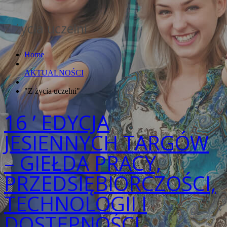
Z życia uczelni
Home
AKTUALNOŚCI
"Z życia uczelni"
16 ’ EDYCJA
JESIENNYCH TARGÓW
– GIEŁDA PRACY,
PRZEDSIĘBIORCZOŚCI,
TECHNOLOGII I
DOSTĘPNOŚCI