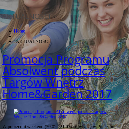
AKTUALNOŚCI
Home
"AKTUALNOŚCI"
Promocja Programu
Absolwent podczas
Targów Wnętrz
Home&Garden 2017
W poprzedni weekend (20.05 i 21.05) odbyły się w Politechnice