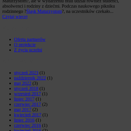
Maturzystom?, ale w wydarzeniu brali udział również studenci,
absolwenci i rodziny z dziećmi. Podczas naukowego pikniku
rodzinnego ?
Śląsk Maturzystom
?, na uczestników czekało...
Czytaj więcej
Kategorie
Oferta partnerów
O projekcie
Z życia uczelni
ARCHIWUM
styczeń 2023
(1)
październik 2022
(1)
maj 2022
(3)
styczeń 2018
(1)
wrzesień 2017
(1)
lipiec 2017
(1)
czerwiec 2017
(2)
maj 2017
(2)
kwiecień 2017
(1)
lipiec 2016
(1)
czerwiec 2016
(1)
kwiecień 2016
(2)