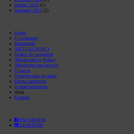
marzec 2016
(1)
wrzesień 2015
(2)
MAPA STRONY
Home
O programie
Regulamin
AKTUALNOŚCI
Dołącz do programu
Absolwenci w Polsce
Absolwenci na świecie
O karcie
Posługiwanie się kartą
Oferta partnerów
Zostań partnerem
sklep
Kontakt
DOŁĄCZ DO NAS
FACEBOOK
LINKEDIN