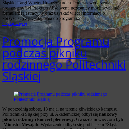
Śląskiej Targi Wnętrz Home&Garden. Podczas wydarzenia
promowany był Program Absolwent, uczestnicy mogli wypełnić
formularz rejestracyjny oraz uzyskać więcej informacji o
korzyściach z przystąpienia do Programu....
Czytaj więcej
Promocja Programu
podczas pikniku
rodzinnego Politechniki
Śląskiej
W poprzednią sobotę, 13 maja, na terenie gliwickiego kampusu
Politechniki Śląskiej przy ul. Akademickiej odbył się
naukowy
piknik rodzinny i koncert plenerowy
. Gwiazdami wieczoru byli
Miuosh i Mesajah
. Wydarzenie odbyło się pod hasłem ?Śląsk