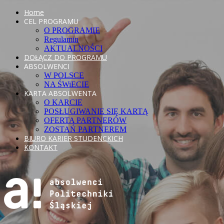
Home
CEL PROGRAMU
O PROGRAMIE
Regulamin
AKTUALNOŚCI
DOŁĄCZ DO PROGRAMU
ABSOLWENCI
W POLSCE
NA ŚWiECIE
KARTA ABSOLWENTA
O KARCIE
POSŁUGIWANIE SIĘ KARTĄ
OFERTA PARTNERÓW
ZOSTAŃ PARTNEREM
BIURO KARIER STUDENCKICH
KONTAKT